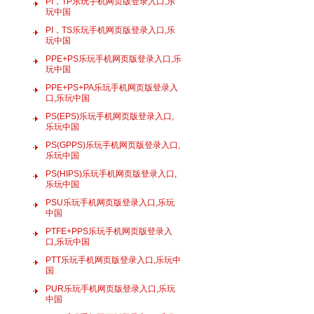
PI，TP乐玩手机网页版登录入口,乐
玩中国
PI，TS乐玩手机网页版登录入口,乐
玩中国
PPE+PS乐玩手机网页版登录入口,乐
玩中国
PPE+PS+PA乐玩手机网页版登录入
口,乐玩中国
PS(EPS)乐玩手机网页版登录入口,
乐玩中国
PS(GPPS)乐玩手机网页版登录入口,
乐玩中国
PS(HIPS)乐玩手机网页版登录入口,
乐玩中国
PSU乐玩手机网页版登录入口,乐玩
中国
PTFE+PPS乐玩手机网页版登录入
口,乐玩中国
PTT乐玩手机网页版登录入口,乐玩中
国
PUR乐玩手机网页版登录入口,乐玩
中国