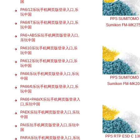
国
PA6/12乐玩手机网页版登录入口,乐
玩中国
PPS SUMITOMO
PA6/6T乐玩手机网页版登录入口,乐
Sumikon FM-MK27
玩中国
PA6+ABS乐玩手机网页版登录入口,
乐玩中国
PA610乐玩手机网页版登录入口,乐
玩中国
PA612乐玩手机网页版登录入口,乐
玩中国
PA66乐玩手机网页版登录入口,乐玩
PPS SUMITOMO
中国
Sumikon FM-MK20
PA66/6乐玩手机网页版登录入口,乐
玩中国
PA66+PA6I/X乐玩手机网页版登录入
口,乐玩中国
PAEK乐玩手机网页版登录入口,乐玩
中国
PAI乐玩手机网页版登录入口,乐玩中
国
PPS RTP ESD C 13
PARA乐玩手机网页版登录入口,乐玩