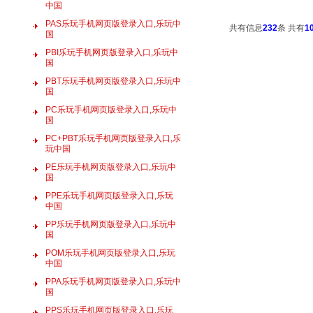
中国
PAS乐玩手机网页版登录入口,乐玩中
共有信息
232
条 共有
1
国
PBI乐玩手机网页版登录入口,乐玩中
国
PBT乐玩手机网页版登录入口,乐玩中
国
PC乐玩手机网页版登录入口,乐玩中
国
PC+PBT乐玩手机网页版登录入口,乐
玩中国
PE乐玩手机网页版登录入口,乐玩中
国
PPE乐玩手机网页版登录入口,乐玩
中国
PP乐玩手机网页版登录入口,乐玩中
国
POM乐玩手机网页版登录入口,乐玩
中国
PPA乐玩手机网页版登录入口,乐玩中
国
PPS乐玩手机网页版登录入口,乐玩