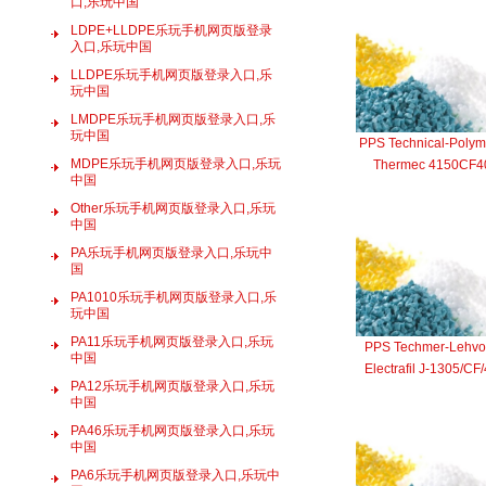
口,乐玩中国
LDPE+LLDPE乐玩手机网页版登录
入口,乐玩中国
LLDPE乐玩手机网页版登录入口,乐
玩中国
LMDPE乐玩手机网页版登录入口,乐
玩中国
PPS Technical-Polym
MDPE乐玩手机网页版登录入口,乐玩
Thermec 4150CF4
中国
Other乐玩手机网页版登录入口,乐玩
中国
PA乐玩手机网页版登录入口,乐玩中
国
PA1010乐玩手机网页版登录入口,乐
玩中国
PA11乐玩手机网页版登录入口,乐玩
PPS Techmer-Lehvo
中国
Electrafil J-1305/CF
PA12乐玩手机网页版登录入口,乐玩
中国
PA46乐玩手机网页版登录入口,乐玩
中国
PA6乐玩手机网页版登录入口,乐玩中