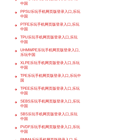
中国
PPSU乐玩手机网页版登录入口,乐玩
中国
PTFE乐玩手机网页版登录入口,乐玩
中国
TPU乐玩手机网页版登录入口,乐玩
中国
UHMWPE乐玩手机网页版登录入口,
乐玩中国
XLPE乐玩手机网页版登录入口,乐玩
中国
TPE乐玩手机网页版登录入口,乐玩中
国
TPEE乐玩手机网页版登录入口,乐玩
中国
SEBS乐玩手机网页版登录入口,乐玩
中国
SBS乐玩手机网页版登录入口,乐玩
中国
PVDF乐玩手机网页版登录入口,乐玩
中国
PMMA乐玩手机网页版登录入口,乐