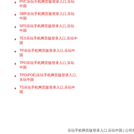
PVC乐玩手机网页版登录入口,乐玩
中国
SBR乐玩手机网页版登录入口,乐玩
中国
SPS乐玩手机网页版登录入口,乐玩
中国
TES乐玩手机网页版登录入口,乐玩中
国
TP乐玩手机网页版登录入口,乐玩中
国
TPO乐玩手机网页版登录入口,乐玩
中国
TPO(POE)乐玩手机网页版登录入口,
乐玩中国
TS乐玩手机网页版登录入口,乐玩中
国
乐玩手机网页版登录入口,乐玩中国
|
公司