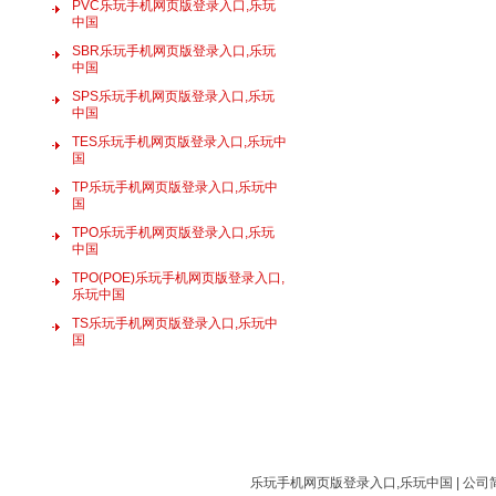
PVC乐玩手机网页版登录入口,乐玩
中国
SBR乐玩手机网页版登录入口,乐玩
中国
SPS乐玩手机网页版登录入口,乐玩
中国
TES乐玩手机网页版登录入口,乐玩中
国
TP乐玩手机网页版登录入口,乐玩中
国
TPO乐玩手机网页版登录入口,乐玩
中国
TPO(POE)乐玩手机网页版登录入口,
乐玩中国
TS乐玩手机网页版登录入口,乐玩中
国
乐玩手机网页版登录入口,乐玩中国
|
公司