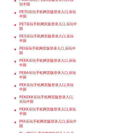
玩中国
PETG乐玩手机网页版登录入口,乐玩
中国
PET乐玩手机网页版登录入口,乐玩中
国
PES乐玩手机网页版登录入口,乐玩
中国
PEI乐玩手机网页版登录入口,乐玩中
国
PEEK乐玩手机网页版登录入口,乐玩
中国
PEBA乐玩手机网页版登录入口,乐玩
中国
PEK乐玩手机网页版登录入口,乐玩
中国
PEKEKK乐玩手机网页版登录入口,
乐玩中国
PEKK乐玩手机网页版登录入口,乐玩
中国
PFA乐玩手机网页版登录入口,乐玩中
国