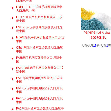
口,乐玩中国
LDPE+LLDPE乐玩手机网页版登录
入口,乐玩中国
LLDPE乐玩手机网页版登录入口,乐
玩中国
LMDPE乐玩手机网页版登录入口,乐
玩中国
PS(HIPS) LG Alphal
MDPE乐玩手机网页版登录入口,乐玩
SG970NSU
中国
共有信息
15
条 共有
1
页
Other乐玩手机网页版登录入口,乐玩
中国
PA乐玩手机网页版登录入口,乐玩中
国
PA1010乐玩手机网页版登录入口,乐
玩中国
PA11乐玩手机网页版登录入口,乐玩
中国
PA12乐玩手机网页版登录入口,乐玩
中国
PA46乐玩手机网页版登录入口,乐玩
中国
PA6乐玩手机网页版登录入口,乐玩中