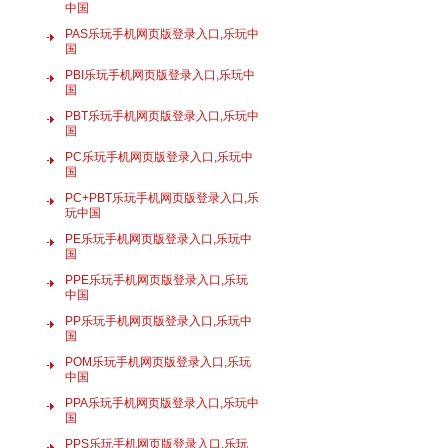
中国
PAS乐玩手机网页版登录入口,乐玩中
国
PBI乐玩手机网页版登录入口,乐玩中
国
PBT乐玩手机网页版登录入口,乐玩中
国
PC乐玩手机网页版登录入口,乐玩中
国
PC+PBT乐玩手机网页版登录入口,乐
玩中国
PE乐玩手机网页版登录入口,乐玩中
国
PPE乐玩手机网页版登录入口,乐玩
中国
PP乐玩手机网页版登录入口,乐玩中
国
POM乐玩手机网页版登录入口,乐玩
中国
PPA乐玩手机网页版登录入口,乐玩中
国
PPS乐玩手机网页版登录入口,乐玩