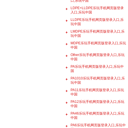
口,乐玩中国
LDPE+LLDPE乐玩手机网页版登录
入口,乐玩中国
LLDPE乐玩手机网页版登录入口,乐
玩中国
LMDPE乐玩手机网页版登录入口,乐
玩中国
MDPE乐玩手机网页版登录入口,乐玩
中国
Other乐玩手机网页版登录入口,乐玩
中国
PA乐玩手机网页版登录入口,乐玩中
国
PA1010乐玩手机网页版登录入口,乐
玩中国
PA11乐玩手机网页版登录入口,乐玩
中国
PA12乐玩手机网页版登录入口,乐玩
中国
PA46乐玩手机网页版登录入口,乐玩
中国
PA6乐玩手机网页版登录入口,乐玩中