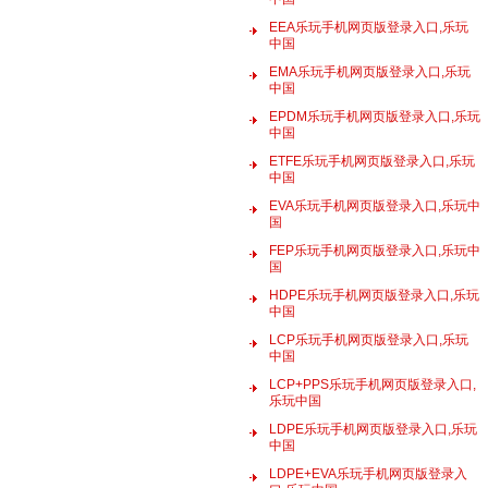
EEA乐玩手机网页版登录入口,乐玩
中国
EMA乐玩手机网页版登录入口,乐玩
中国
EPDM乐玩手机网页版登录入口,乐玩
中国
ETFE乐玩手机网页版登录入口,乐玩
中国
EVA乐玩手机网页版登录入口,乐玩中
国
FEP乐玩手机网页版登录入口,乐玩中
国
HDPE乐玩手机网页版登录入口,乐玩
中国
LCP乐玩手机网页版登录入口,乐玩
中国
LCP+PPS乐玩手机网页版登录入口,
乐玩中国
LDPE乐玩手机网页版登录入口,乐玩
中国
LDPE+EVA乐玩手机网页版登录入