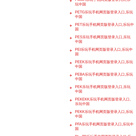
玩中国
PETG乐玩手机网页版登录入口,乐玩
中国
PET乐玩手机网页版登录入口,乐玩中
国
PES乐玩手机网页版登录入口,乐玩
中国
PEI乐玩手机网页版登录入口,乐玩中
国
PEEK乐玩手机网页版登录入口,乐玩
中国
PEBA乐玩手机网页版登录入口,乐玩
中国
PEK乐玩手机网页版登录入口,乐玩
中国
PEKEKK乐玩手机网页版登录入口,
乐玩中国
PEKK乐玩手机网页版登录入口,乐玩
中国
PFA乐玩手机网页版登录入口,乐玩中
国