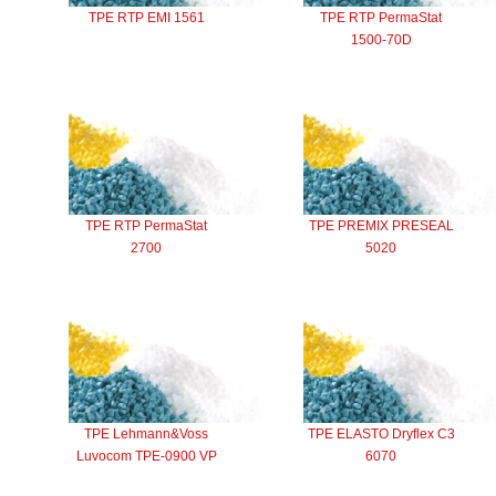
TPE RTP EMI 1561
TPE RTP PermaStat
1500-70D
TPE RTP PermaStat
TPE PREMIX PRESEAL
2700
5020
TPE Lehmann&Voss
TPE ELASTO Dryflex C3
Luvocom TPE-0900 VP
6070