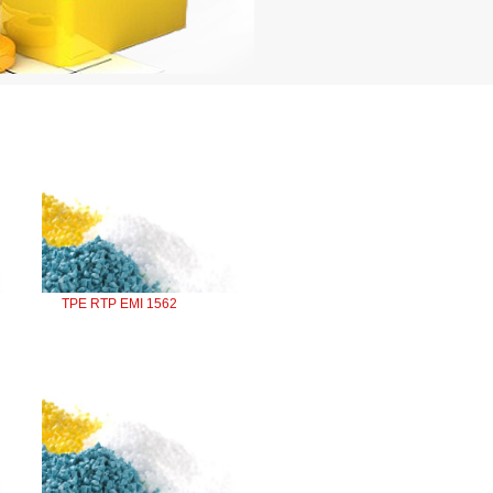
TPE RTP EMI 1562