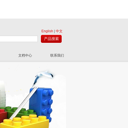
English
|
中文
文档中心
联系我们