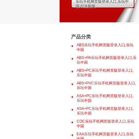
乐玩手机网页版登录入口,乐玩中
国 行业新闻
产品分类
ABS乐玩手机网页版登录入口,乐玩
中国
ABS+PA乐玩手机网页版登录入口,乐
玩中国
ABS+PC乐玩手机网页版登录入口,
乐玩中国
ABS+PVC乐玩手机网页版登录入口,
乐玩中国
ASA+PC乐玩手机网页版登录入口,
乐玩中国
ASA+PC乐玩手机网页版登录入口,
乐玩中国
COC乐玩手机网页版登录入口,乐玩
中国
EAA乐玩手机网页版登录入口,乐玩
中国