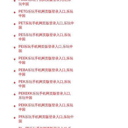
玩中国
PETG乐玩手机网页版登录入口,乐玩
中国
PET乐玩手机网页版登录入口,乐玩中
国
PES乐玩手机网页版登录入口,乐玩
中国
PEI乐玩手机网页版登录入口,乐玩中
国
PEEK乐玩手机网页版登录入口,乐玩
中国
PEBA乐玩手机网页版登录入口,乐玩
中国
PEK乐玩手机网页版登录入口,乐玩
中国
PEKEKK乐玩手机网页版登录入口,
乐玩中国
PEKK乐玩手机网页版登录入口,乐玩
中国
PFA乐玩手机网页版登录入口,乐玩中
国