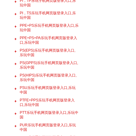
PI，TP乐玩手机网页版登录入口,乐
玩中国
PI，TS乐玩手机网页版登录入口,乐
玩中国
PPE+PS乐玩手机网页版登录入口,乐
玩中国
PPE+PS+PA乐玩手机网页版登录入
口,乐玩中国
PS(EPS)乐玩手机网页版登录入口,
乐玩中国
PS(GPPS)乐玩手机网页版登录入口,
乐玩中国
PS(HIPS)乐玩手机网页版登录入口,
乐玩中国
PSU乐玩手机网页版登录入口,乐玩
中国
PTFE+PPS乐玩手机网页版登录入
口,乐玩中国
PTT乐玩手机网页版登录入口,乐玩中
国
PUR乐玩手机网页版登录入口,乐玩
中国