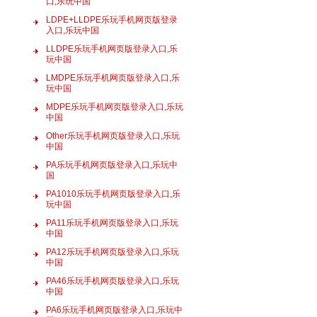
口,乐玩中国
LDPE+LLDPE乐玩手机网页版登录
入口,乐玩中国
LLDPE乐玩手机网页版登录入口,乐
玩中国
LMDPE乐玩手机网页版登录入口,乐
玩中国
MDPE乐玩手机网页版登录入口,乐玩
中国
Other乐玩手机网页版登录入口,乐玩
中国
PA乐玩手机网页版登录入口,乐玩中
国
PA1010乐玩手机网页版登录入口,乐
玩中国
PA11乐玩手机网页版登录入口,乐玩
中国
PA12乐玩手机网页版登录入口,乐玩
中国
PA46乐玩手机网页版登录入口,乐玩
中国
PA6乐玩手机网页版登录入口,乐玩中