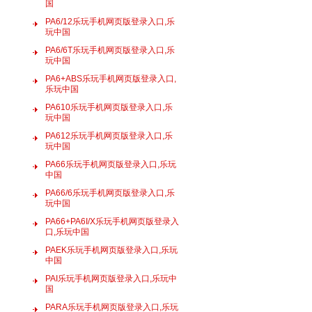
国
PA6/12乐玩手机网页版登录入口,乐
玩中国
PA6/6T乐玩手机网页版登录入口,乐
玩中国
PA6+ABS乐玩手机网页版登录入口,
乐玩中国
PA610乐玩手机网页版登录入口,乐
玩中国
PA612乐玩手机网页版登录入口,乐
玩中国
PA66乐玩手机网页版登录入口,乐玩
中国
PA66/6乐玩手机网页版登录入口,乐
玩中国
PA66+PA6I/X乐玩手机网页版登录入
口,乐玩中国
PAEK乐玩手机网页版登录入口,乐玩
中国
PAI乐玩手机网页版登录入口,乐玩中
国
PARA乐玩手机网页版登录入口,乐玩