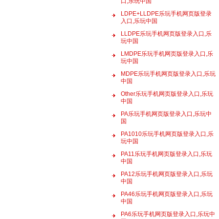
口,乐玩中国
LDPE+LLDPE乐玩手机网页版登录
入口,乐玩中国
LLDPE乐玩手机网页版登录入口,乐
玩中国
LMDPE乐玩手机网页版登录入口,乐
玩中国
MDPE乐玩手机网页版登录入口,乐玩
中国
Other乐玩手机网页版登录入口,乐玩
中国
PA乐玩手机网页版登录入口,乐玩中
国
PA1010乐玩手机网页版登录入口,乐
玩中国
PA11乐玩手机网页版登录入口,乐玩
中国
PA12乐玩手机网页版登录入口,乐玩
中国
PA46乐玩手机网页版登录入口,乐玩
中国
PA6乐玩手机网页版登录入口,乐玩中