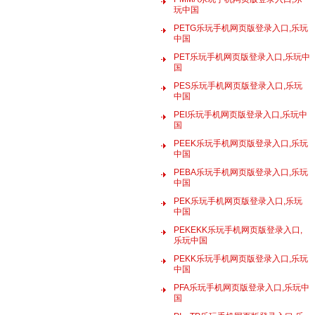
玩中国
PETG乐玩手机网页版登录入口,乐玩
中国
PET乐玩手机网页版登录入口,乐玩中
国
PES乐玩手机网页版登录入口,乐玩
中国
PEI乐玩手机网页版登录入口,乐玩中
国
PEEK乐玩手机网页版登录入口,乐玩
中国
PEBA乐玩手机网页版登录入口,乐玩
中国
PEK乐玩手机网页版登录入口,乐玩
中国
PEKEKK乐玩手机网页版登录入口,
乐玩中国
PEKK乐玩手机网页版登录入口,乐玩
中国
PFA乐玩手机网页版登录入口,乐玩中
国