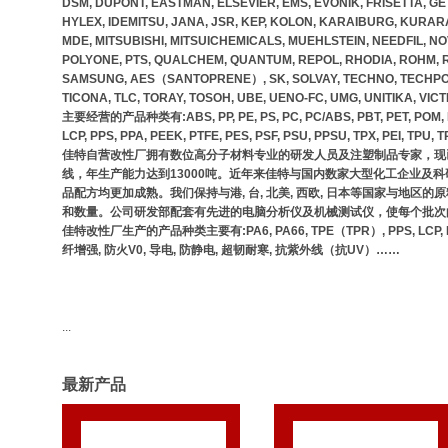
DSM, DUPONT, EASTMAN, ELSEVIER, EMS, EVONIK, FRISETTA, GE
HYLEX, IDEMITSU, JANA, JSR, KEP, KOLON, KARAIBURG, KURARAY
MDE, MITSUBISHI, MITSUICHEMICALS, MUEHLSTEIN, NEEDFIL, NO
POLYONE, PTS, QUALCHEM, QUANTUM, REPOL, RHODIA, ROHM, 
SAMSUNG, AES（SANTOPRENE）, SK, SOLVAY, TECHNO, TECHPO, 
TICONA, TLC, TORAY, TOSOH, UBE, UENO-FC, UMG, UNITIKA, V
主要经营的产品种类有:ABS, PP, PE, PS, PC, PC/ABS, PBT, PET, POM, PA6
LCP, PPS, PPA, PEEK, PTFE, PES, PSF, PSU, PPSU, TPX, PEI, TPU,
佳特自营改性厂拥有数位高分子材料专业的研发人员及注塑制品专家，现
线，年生产能力达到13000吨。近年来佳特与国内数家大型化工企业及
品配方均更加成熟。我们保持与港, 台, 北美, 西欧, 日本等国家与地
和数量。公司研发部配套有先进的电脑分析仪及机械测试仪，使每个批次
佳特改性厂生产的产品种类主要有:PA6, PA66, TPE（TPR）, PPS, LCP, PC, PC
纤增强, 防火V0, 导电, 防静电, 超韧耐寒, 抗紫外线（抗UV）……
...
最新产品