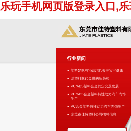
乐玩手机网页版登录入口,乐
乐玩手机网页
行业新闻
塑料奶瓶有“保质期”,关注宝宝健康
以塑料取代金属的新趋势
PC/ABS塑料合金的定义及发展
PC/ABS合金塑料特性助力汽车内饰
生产
PC合金塑料特性助力汽车内饰生产
东莞市佳特塑料公司招聘信息