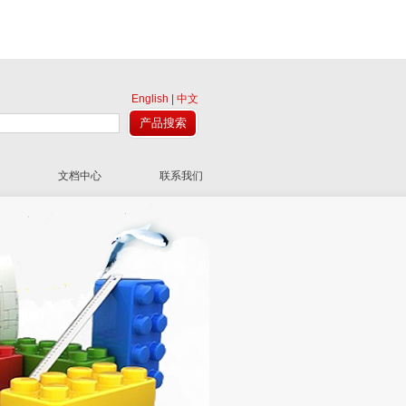
English
|
中文
文档中心
联系我们