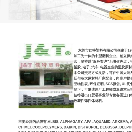
东莞市佳特塑料有限公司创建于19
加工为一体的中型塑料企业。创立伊
念，坚持以“服务客户”为增值亮点
塑胶, 电子, 汽车, 电器企业的塑胶
本公司交易方式灵活，可在中国大陆及
跃与各大原材料厂家配合，向客户提
品物性表, 环保证明, SGS报告, UL
况下，可邀请原厂工程师或派遣本公
佳特进出口贸易事业部专营各国进口
热塑性弹性体材料。
主要经营的品牌有:ALBIS, ALPHAGARY, APA, AQUAMID, ARKEMA, ASAH
CHIMEI, COOLPOLYMERS, DAIKIN, DISTRUPOL, DEGUSSA, DELPHI