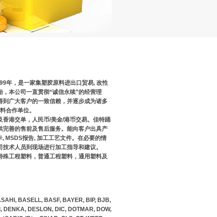
99年，是一家集塑胶原料进出口贸易, 改性
始，本公司一直贯彻“诚信永续”的经营理
，得到广大客户的一致信赖，并逐步成为诸多
原材料合作单位。
香港交单，人民币/美金/港币交易。佳特踊
供完善的售前及售后服务。能向客户出具产
黄卡, MSDS报告, 加工工艺文件。在必要的情
司技术人员到现场进行加工指导和建议。
特殊工程塑料，普通工程塑料，通用塑料及
I, BASELL, BASF, BAYER, BIP, BJB,
, DENKA, DESLON, DIC, DOTMAR, DOW,