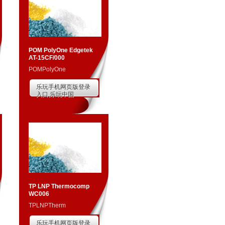
POM PolyOne Edgetek
AT-15CF/000
POMPolyOne
乐玩手机网页版登录
入口,乐玩中国
TP LNP Thermocomp
WC006
TPLNPTherm
乐玩手机网页版登录