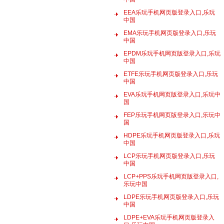
EEA乐玩手机网页版登录入口,乐玩
中国
EMA乐玩手机网页版登录入口,乐玩
中国
EPDM乐玩手机网页版登录入口,乐玩
中国
ETFE乐玩手机网页版登录入口,乐玩
中国
EVA乐玩手机网页版登录入口,乐玩中
国
FEP乐玩手机网页版登录入口,乐玩中
国
HDPE乐玩手机网页版登录入口,乐玩
中国
LCP乐玩手机网页版登录入口,乐玩
中国
LCP+PPS乐玩手机网页版登录入口,
乐玩中国
LDPE乐玩手机网页版登录入口,乐玩
中国
LDPE+EVA乐玩手机网页版登录入