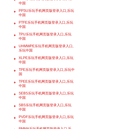
中国
PPSU乐玩手机网页版登录入口,乐玩
中国
PTFE乐玩手机网页版登录入口,乐玩
中国
TPU乐玩手机网页版登录入口,乐玩
中国
UHMWPE乐玩手机网页版登录入口,
乐玩中国
XLPE乐玩手机网页版登录入口,乐玩
中国
TPE乐玩手机网页版登录入口,乐玩中
国
TPEE乐玩手机网页版登录入口,乐玩
中国
SEBS乐玩手机网页版登录入口,乐玩
中国
SBS乐玩手机网页版登录入口,乐玩
中国
PVDF乐玩手机网页版登录入口,乐玩
中国
PMMA乐玩手机网页版登录入口,乐