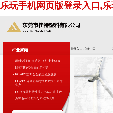
乐玩手机网页版登录入口,乐
乐玩手机网页版登录入口,乐玩中国
行业新闻
塑料奶瓶有“保质期”,关注宝宝健康
以塑料取代金属的新趋势
PC/ABS塑料合金的定义及发展
PC/ABS合金塑料特性助力汽车内饰
生产
PC合金塑料特性助力汽车内饰生产
东莞市佳特塑料公司招聘信息