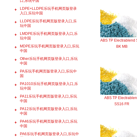
口,乐玩中国
LDPE+LLDPE乐玩手机网页版登录
入口,乐玩中国
LLDPE乐玩手机网页版登录入口,乐
玩中国
LMDPE乐玩手机网页版登录入口,乐
玩中国
ABS TP Electrablend
MDPE乐玩手机网页版登录入口,乐玩
BK MB
中国
Other乐玩手机网页版登录入口,乐玩
中国
PA乐玩手机网页版登录入口,乐玩中
国
PA1010乐玩手机网页版登录入口,乐
玩中国
PA11乐玩手机网页版登录入口,乐玩
ABS TP Electrable
中国
SS16 FR
PA12乐玩手机网页版登录入口,乐玩
中国
PA46乐玩手机网页版登录入口,乐玩
中国
PA6乐玩手机网页版登录入口,乐玩中