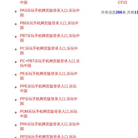
中国
CF15
PAS乐玩手机网页版登录入口,乐玩中
共有信息
266
条 共有
1
国
PBI乐玩手机网页版登录入口,乐玩中
国
PBT乐玩手机网页版登录入口,乐玩中
国
PC乐玩手机网页版登录入口,乐玩中
国
PC+PBT乐玩手机网页版登录入口,乐
玩中国
PE乐玩手机网页版登录入口,乐玩中
国
PPE乐玩手机网页版登录入口,乐玩
中国
PP乐玩手机网页版登录入口,乐玩中
国
POM乐玩手机网页版登录入口,乐玩
中国
PPA乐玩手机网页版登录入口,乐玩中
国
PPS乐玩手机网页版登录入口,乐玩