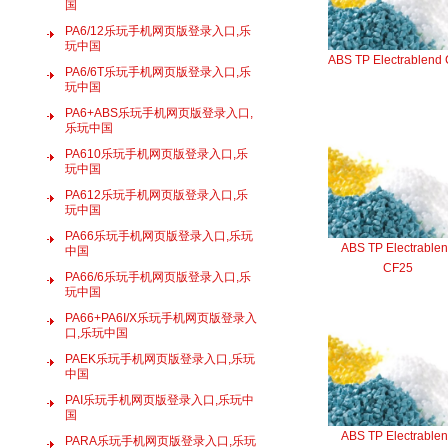
国
PA6/12乐玩手机网页版登录入口,乐
玩中国
ABS TP Electrablend
PA6/6T乐玩手机网页版登录入口,乐
玩中国
PA6+ABS乐玩手机网页版登录入口,
乐玩中国
PA610乐玩手机网页版登录入口,乐
玩中国
PA612乐玩手机网页版登录入口,乐
玩中国
PA66乐玩手机网页版登录入口,乐玩
ABS TP Electrable
中国
CF25
PA66/6乐玩手机网页版登录入口,乐
玩中国
PA66+PA6I/X乐玩手机网页版登录入
口,乐玩中国
PAEK乐玩手机网页版登录入口,乐玩
中国
PAI乐玩手机网页版登录入口,乐玩中
国
ABS TP Electrable
PARA乐玩手机网页版登录入口,乐玩