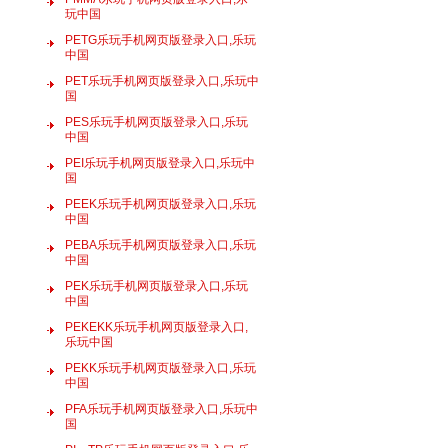
玩中国
PETG乐玩手机网页版登录入口,乐玩
中国
PET乐玩手机网页版登录入口,乐玩中
国
PES乐玩手机网页版登录入口,乐玩
中国
PEI乐玩手机网页版登录入口,乐玩中
国
PEEK乐玩手机网页版登录入口,乐玩
中国
PEBA乐玩手机网页版登录入口,乐玩
中国
PEK乐玩手机网页版登录入口,乐玩
中国
PEKEKK乐玩手机网页版登录入口,
乐玩中国
PEKK乐玩手机网页版登录入口,乐玩
中国
PFA乐玩手机网页版登录入口,乐玩中
国