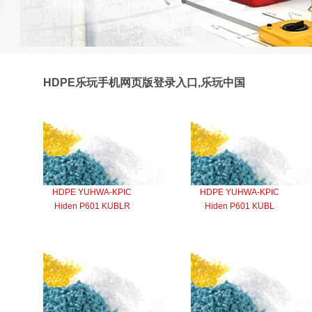
HDPE乐玩手机网页版登录入口,乐玩中国
HDPE YUHWA-KPIC
HDPE YUHWA-KPIC
Hiden P601 KUBLR
Hiden P601 KUBL