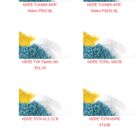
HDPE YUHWA-KPIC
HDPE YUHWA-KPIC
Hiden P502 BL
Hiden P301E BL
HDPE TVK Tipelin BA
HDPE TOTAL 3407B
551-25
HDPE TOTA XLS 12 B
HDPE TOTA HDPE
XT10B