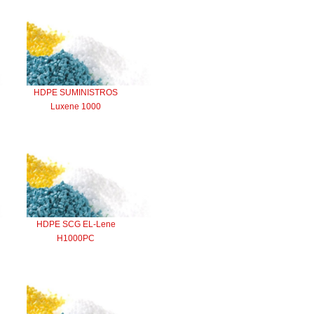
HDPE SUMINISTROS
Luxene 1000
HDPE SCG EL-Lene
H1000PC