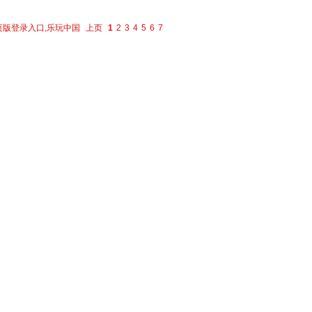
页版登录入口,乐玩中国
上页
1
2
3
4
5
6
7