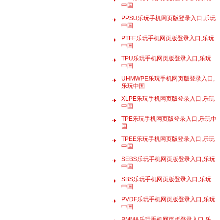
中国
PPSU乐玩手机网页版登录入口,乐玩
中国
PTFE乐玩手机网页版登录入口,乐玩
中国
TPU乐玩手机网页版登录入口,乐玩
中国
UHMWPE乐玩手机网页版登录入口,
乐玩中国
XLPE乐玩手机网页版登录入口,乐玩
中国
TPE乐玩手机网页版登录入口,乐玩中
国
TPEE乐玩手机网页版登录入口,乐玩
中国
SEBS乐玩手机网页版登录入口,乐玩
中国
SBS乐玩手机网页版登录入口,乐玩
中国
PVDF乐玩手机网页版登录入口,乐玩
中国
PMMA乐玩手机网页版登录入口,乐