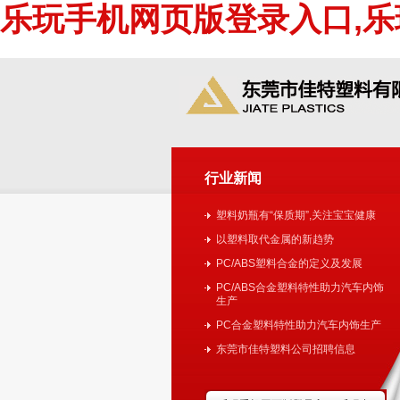
乐玩手机网页版登录入口,乐
乐玩手机网页
行业新闻
塑料奶瓶有“保质期”,关注宝宝健康
以塑料取代金属的新趋势
PC/ABS塑料合金的定义及发展
PC/ABS合金塑料特性助力汽车内饰
生产
PC合金塑料特性助力汽车内饰生产
东莞市佳特塑料公司招聘信息