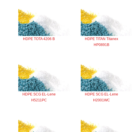
HDPE TOTA 4206 B
HDPE TITAN Titanex
HP0891B
HDPE SCG EL-Lene
HDPE SCG EL-Lene
H5211PC
H2001WC