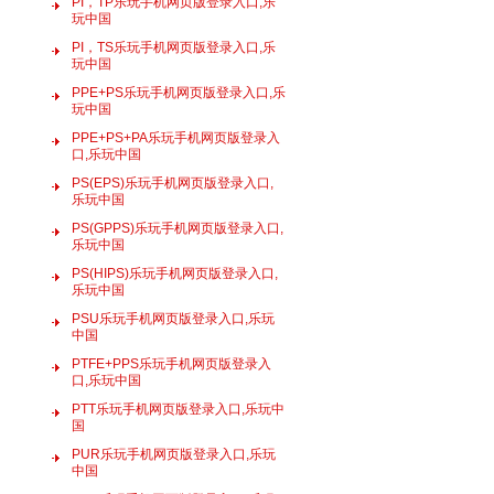
PI，TP乐玩手机网页版登录入口,乐
玩中国
PI，TS乐玩手机网页版登录入口,乐
玩中国
PPE+PS乐玩手机网页版登录入口,乐
玩中国
PPE+PS+PA乐玩手机网页版登录入
口,乐玩中国
PS(EPS)乐玩手机网页版登录入口,
乐玩中国
PS(GPPS)乐玩手机网页版登录入口,
乐玩中国
PS(HIPS)乐玩手机网页版登录入口,
乐玩中国
PSU乐玩手机网页版登录入口,乐玩
中国
PTFE+PPS乐玩手机网页版登录入
口,乐玩中国
PTT乐玩手机网页版登录入口,乐玩中
国
PUR乐玩手机网页版登录入口,乐玩
中国