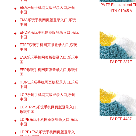
PA TP Electrablend T
EEA乐玩手机网页版登录入口,乐玩
HTN-01045 A
中国
EMA乐玩手机网页版登录入口,乐玩
中国
EPDM乐玩手机网页版登录入口,乐玩
中国
ETFE乐玩手机网页版登录入口,乐玩
中国
EVA乐玩手机网页版登录入口,乐玩中
国
PA RTP 287E
FEP乐玩手机网页版登录入口,乐玩中
国
HDPE乐玩手机网页版登录入口,乐玩
中国
LCP乐玩手机网页版登录入口,乐玩
中国
LCP+PPS乐玩手机网页版登录入口,
乐玩中国
PA RTP 4487
LDPE乐玩手机网页版登录入口,乐玩
中国
LDPE+EVA乐玩手机网页版登录入