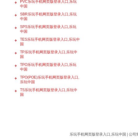
PVC乐玩手机网页版登录入口,乐玩
中国
SBR乐玩手机网页版登录入口,乐玩
中国
SPS乐玩手机网页版登录入口,乐玩
中国
TES乐玩手机网页版登录入口,乐玩中
国
TP乐玩手机网页版登录入口,乐玩中
国
TPO乐玩手机网页版登录入口,乐玩
中国
TPO(POE)乐玩手机网页版登录入口,
乐玩中国
TS乐玩手机网页版登录入口,乐玩中
国
乐玩手机网页版登录入口,乐玩中国
|
公司