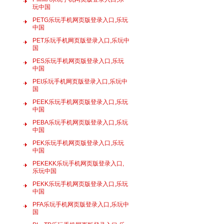
玩中国
PETG乐玩手机网页版登录入口,乐玩
中国
PET乐玩手机网页版登录入口,乐玩中
国
PES乐玩手机网页版登录入口,乐玩
中国
PEI乐玩手机网页版登录入口,乐玩中
国
PEEK乐玩手机网页版登录入口,乐玩
中国
PEBA乐玩手机网页版登录入口,乐玩
中国
PEK乐玩手机网页版登录入口,乐玩
中国
PEKEKK乐玩手机网页版登录入口,
乐玩中国
PEKK乐玩手机网页版登录入口,乐玩
中国
PFA乐玩手机网页版登录入口,乐玩中
国