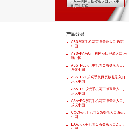
乐玩手机网页版登录入口,乐玩中
国 行业新闻
产品分类
ABS乐玩手机网页版登录入口,乐玩
中国
ABS+PA乐玩手机网页版登录入口,乐
玩中国
ABS+PC乐玩手机网页版登录入口,
乐玩中国
ABS+PVC乐玩手机网页版登录入口,
乐玩中国
ASA+PC乐玩手机网页版登录入口,
乐玩中国
ASA+PC乐玩手机网页版登录入口,
乐玩中国
COC乐玩手机网页版登录入口,乐玩
中国
EAA乐玩手机网页版登录入口,乐玩
中国