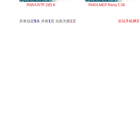
PARA RTP 285 K
PARA MEP Reny C36
共有信息
5
条 共有
1
页 当前为第
1
页
乐玩手机网