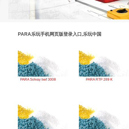
PARA乐玩手机网页版登录入口,乐玩中国
PARA Solvay Ixef 3008
PARA RTP 289 K