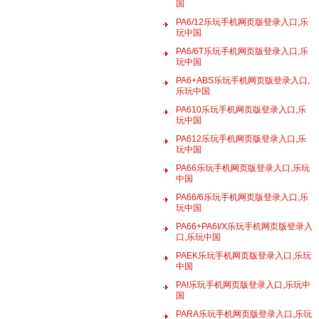
国
PA6/12乐玩手机网页版登录入口,乐
玩中国
PA6/6T乐玩手机网页版登录入口,乐
玩中国
PA6+ABS乐玩手机网页版登录入口,
乐玩中国
PA610乐玩手机网页版登录入口,乐
玩中国
PA612乐玩手机网页版登录入口,乐
玩中国
PA66乐玩手机网页版登录入口,乐玩
中国
PA66/6乐玩手机网页版登录入口,乐
玩中国
PA66+PA6I/X乐玩手机网页版登录入
口,乐玩中国
PAEK乐玩手机网页版登录入口,乐玩
中国
PAI乐玩手机网页版登录入口,乐玩中
国
PARA乐玩手机网页版登录入口,乐玩