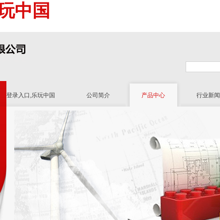
玩中国
版登录入口,乐玩中国
公司简介
产品中心
行业新闻