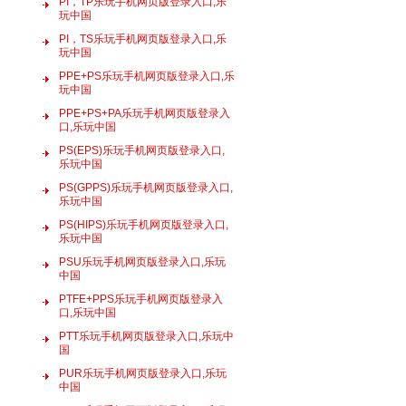
PI，TP乐玩手机网页版登录入口,乐
玩中国
PI，TS乐玩手机网页版登录入口,乐
玩中国
PPE+PS乐玩手机网页版登录入口,乐
玩中国
PPE+PS+PA乐玩手机网页版登录入
口,乐玩中国
PS(EPS)乐玩手机网页版登录入口,
乐玩中国
PS(GPPS)乐玩手机网页版登录入口,
乐玩中国
PS(HIPS)乐玩手机网页版登录入口,
乐玩中国
PSU乐玩手机网页版登录入口,乐玩
中国
PTFE+PPS乐玩手机网页版登录入
口,乐玩中国
PTT乐玩手机网页版登录入口,乐玩中
国
PUR乐玩手机网页版登录入口,乐玩
中国