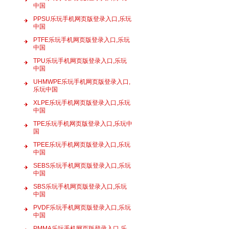
中国
PPSU乐玩手机网页版登录入口,乐玩
中国
PTFE乐玩手机网页版登录入口,乐玩
中国
TPU乐玩手机网页版登录入口,乐玩
中国
UHMWPE乐玩手机网页版登录入口,
乐玩中国
XLPE乐玩手机网页版登录入口,乐玩
中国
TPE乐玩手机网页版登录入口,乐玩中
国
TPEE乐玩手机网页版登录入口,乐玩
中国
SEBS乐玩手机网页版登录入口,乐玩
中国
SBS乐玩手机网页版登录入口,乐玩
中国
PVDF乐玩手机网页版登录入口,乐玩
中国
PMMA乐玩手机网页版登录入口,乐