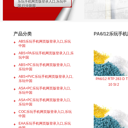
乐玩手机网页版登录入口,乐玩中
国 行业新闻
产品分类
PA6/12乐玩
ABS乐玩手机网页版登录入口,乐玩
中国
ABS+PA乐玩手机网页版登录入口,乐
玩中国
ABS+PC乐玩手机网页版登录入口,
乐玩中国
ABS+PVC乐玩手机网页版登录入口,
PA6/12 RTP 283 D 
乐玩中国
10 SI 2
ASA+PC乐玩手机网页版登录入口,
乐玩中国
ASA+PC乐玩手机网页版登录入口,
乐玩中国
COC乐玩手机网页版登录入口,乐玩
中国
EAA乐玩手机网页版登录入口,乐玩
中国