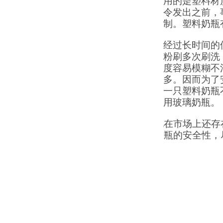
用的是塑料材
令发出之前，
制。塑料奶瓶
经过长时间的
粉刷多次刷洗
度容易模糊不
多。因而为了
一只塑料奶瓶
用玻璃奶瓶。
对于现在市场上还存
塑料奶瓶的安全性，