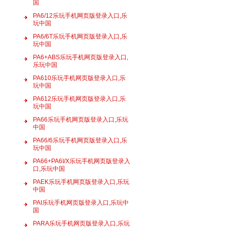
国
PA6/12乐玩手机网页版登录入口,乐
玩中国
PA6/6T乐玩手机网页版登录入口,乐
玩中国
PA6+ABS乐玩手机网页版登录入口,
乐玩中国
PA610乐玩手机网页版登录入口,乐
玩中国
PA612乐玩手机网页版登录入口,乐
玩中国
PA66乐玩手机网页版登录入口,乐玩
中国
PA66/6乐玩手机网页版登录入口,乐
玩中国
PA66+PA6I/X乐玩手机网页版登录入
口,乐玩中国
PAEK乐玩手机网页版登录入口,乐玩
中国
PAI乐玩手机网页版登录入口,乐玩中
国
PARA乐玩手机网页版登录入口,乐玩