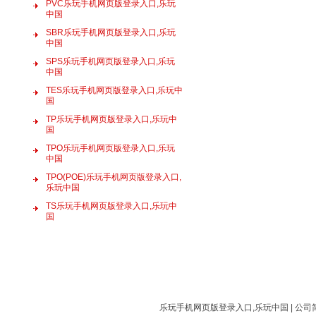
PVC乐玩手机网页版登录入口,乐玩
中国
SBR乐玩手机网页版登录入口,乐玩
中国
SPS乐玩手机网页版登录入口,乐玩
中国
TES乐玩手机网页版登录入口,乐玩中
国
TP乐玩手机网页版登录入口,乐玩中
国
TPO乐玩手机网页版登录入口,乐玩
中国
TPO(POE)乐玩手机网页版登录入口,
乐玩中国
TS乐玩手机网页版登录入口,乐玩中
国
乐玩手机网页版登录入口,乐玩中国
|
公司