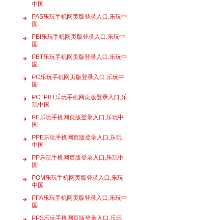
中国
PAS乐玩手机网页版登录入口,乐玩中
国
PBI乐玩手机网页版登录入口,乐玩中
国
PBT乐玩手机网页版登录入口,乐玩中
国
PC乐玩手机网页版登录入口,乐玩中
国
PC+PBT乐玩手机网页版登录入口,乐
玩中国
PE乐玩手机网页版登录入口,乐玩中
国
PPE乐玩手机网页版登录入口,乐玩
中国
PP乐玩手机网页版登录入口,乐玩中
国
POM乐玩手机网页版登录入口,乐玩
中国
PPA乐玩手机网页版登录入口,乐玩中
国
PPS乐玩手机网页版登录入口,乐玩