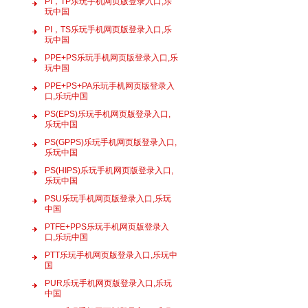
PI，TP乐玩手机网页版登录入口,乐
玩中国
PI，TS乐玩手机网页版登录入口,乐
玩中国
PPE+PS乐玩手机网页版登录入口,乐
玩中国
PPE+PS+PA乐玩手机网页版登录入
口,乐玩中国
PS(EPS)乐玩手机网页版登录入口,
乐玩中国
PS(GPPS)乐玩手机网页版登录入口,
乐玩中国
PS(HIPS)乐玩手机网页版登录入口,
乐玩中国
PSU乐玩手机网页版登录入口,乐玩
中国
PTFE+PPS乐玩手机网页版登录入
口,乐玩中国
PTT乐玩手机网页版登录入口,乐玩中
国
PUR乐玩手机网页版登录入口,乐玩
中国