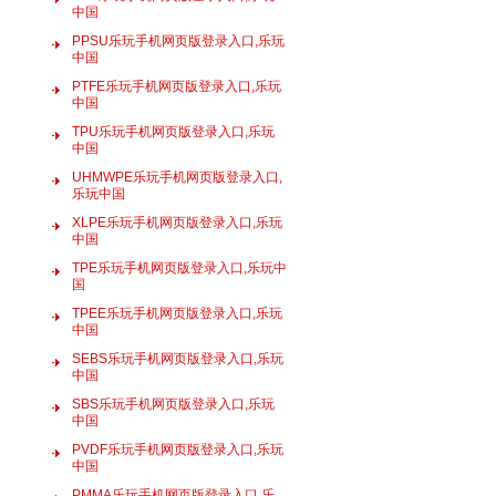
中国
PPSU乐玩手机网页版登录入口,乐玩
中国
PTFE乐玩手机网页版登录入口,乐玩
中国
TPU乐玩手机网页版登录入口,乐玩
中国
UHMWPE乐玩手机网页版登录入口,
乐玩中国
XLPE乐玩手机网页版登录入口,乐玩
中国
TPE乐玩手机网页版登录入口,乐玩中
国
TPEE乐玩手机网页版登录入口,乐玩
中国
SEBS乐玩手机网页版登录入口,乐玩
中国
SBS乐玩手机网页版登录入口,乐玩
中国
PVDF乐玩手机网页版登录入口,乐玩
中国
PMMA乐玩手机网页版登录入口,乐