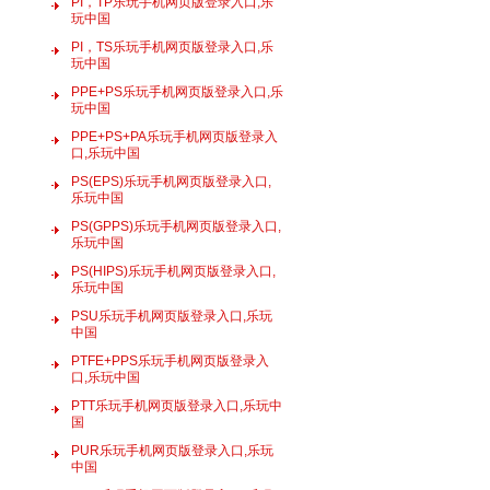
PI，TP乐玩手机网页版登录入口,乐
玩中国
PI，TS乐玩手机网页版登录入口,乐
玩中国
PPE+PS乐玩手机网页版登录入口,乐
玩中国
PPE+PS+PA乐玩手机网页版登录入
口,乐玩中国
PS(EPS)乐玩手机网页版登录入口,
乐玩中国
PS(GPPS)乐玩手机网页版登录入口,
乐玩中国
PS(HIPS)乐玩手机网页版登录入口,
乐玩中国
PSU乐玩手机网页版登录入口,乐玩
中国
PTFE+PPS乐玩手机网页版登录入
口,乐玩中国
PTT乐玩手机网页版登录入口,乐玩中
国
PUR乐玩手机网页版登录入口,乐玩
中国