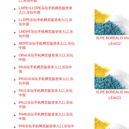
口,乐玩中国
LDPE+LLDPE乐玩手机网页版登录
入口,乐玩中国
LLDPE乐玩手机网页版登录入口,乐
玩中国
LMDPE乐玩手机网页版登录入口,乐
玩中国
XLPE BOREALIS Vis
MDPE乐玩手机网页版登录入口,乐玩
LE4432
中国
Other乐玩手机网页版登录入口,乐玩
中国
PA乐玩手机网页版登录入口,乐玩中
国
PA1010乐玩手机网页版登录入口,乐
玩中国
PA11乐玩手机网页版登录入口,乐玩
XLPE BOREALIS Vis
中国
LE4423
PA12乐玩手机网页版登录入口,乐玩
中国
PA46乐玩手机网页版登录入口,乐玩
中国
PA6乐玩手机网页版登录入口,乐玩中