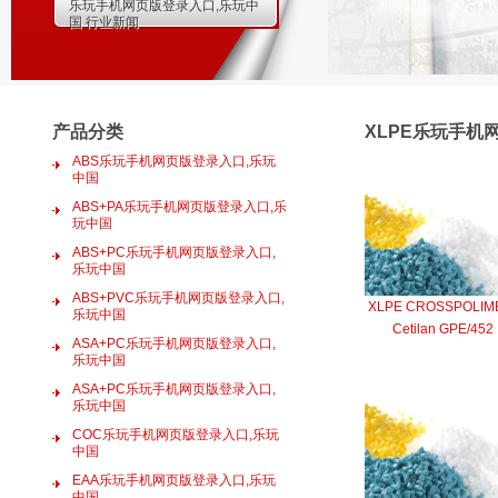
乐玩手机网页版登录入口,乐玩中
国 行业新闻
产品分类
XLPE乐玩手机
ABS乐玩手机网页版登录入口,乐玩
中国
ABS+PA乐玩手机网页版登录入口,乐
玩中国
ABS+PC乐玩手机网页版登录入口,
乐玩中国
ABS+PVC乐玩手机网页版登录入口,
XLPE CROSSPOLIM
乐玩中国
Cetilan GPE/452
ASA+PC乐玩手机网页版登录入口,
乐玩中国
ASA+PC乐玩手机网页版登录入口,
乐玩中国
COC乐玩手机网页版登录入口,乐玩
中国
EAA乐玩手机网页版登录入口,乐玩
中国