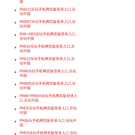
国
PA6/12乐玩手机网页版登录入口,乐
玩中国
PA6/6T乐玩手机网页版登录入口,乐
玩中国
PA6+ABS乐玩手机网页版登录入口,
乐玩中国
PA610乐玩手机网页版登录入口,乐
玩中国
PA612乐玩手机网页版登录入口,乐
玩中国
PA66乐玩手机网页版登录入口,乐玩
中国
PA66/6乐玩手机网页版登录入口,乐
玩中国
PA66+PA6I/X乐玩手机网页版登录入
口,乐玩中国
PAEK乐玩手机网页版登录入口,乐玩
中国
PAI乐玩手机网页版登录入口,乐玩中
国
PARA乐玩手机网页版登录入口,乐玩