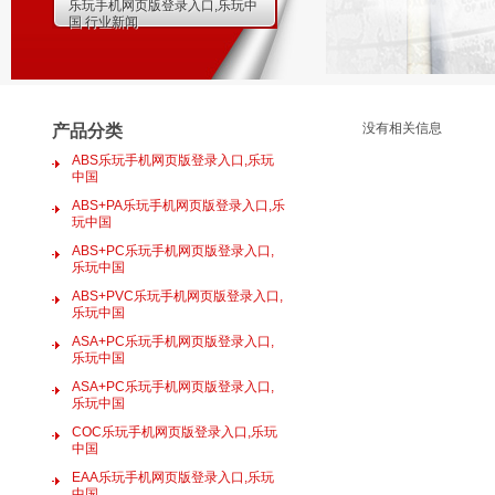
乐玩手机网页版登录入口,乐玩中
国 行业新闻
没有相关信息
产品分类
ABS乐玩手机网页版登录入口,乐玩
中国
ABS+PA乐玩手机网页版登录入口,乐
玩中国
ABS+PC乐玩手机网页版登录入口,
乐玩中国
ABS+PVC乐玩手机网页版登录入口,
乐玩中国
ASA+PC乐玩手机网页版登录入口,
乐玩中国
ASA+PC乐玩手机网页版登录入口,
乐玩中国
COC乐玩手机网页版登录入口,乐玩
中国
EAA乐玩手机网页版登录入口,乐玩
中国