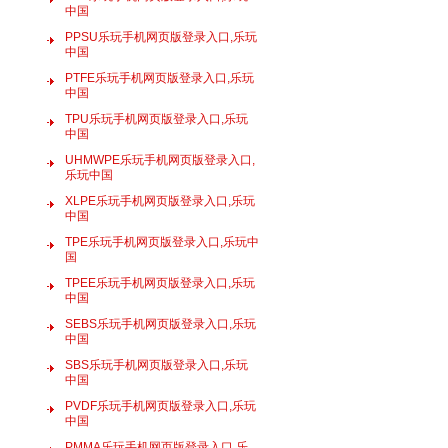
中国
PPSU乐玩手机网页版登录入口,乐玩
中国
PTFE乐玩手机网页版登录入口,乐玩
中国
TPU乐玩手机网页版登录入口,乐玩
中国
UHMWPE乐玩手机网页版登录入口,
乐玩中国
XLPE乐玩手机网页版登录入口,乐玩
中国
TPE乐玩手机网页版登录入口,乐玩中
国
TPEE乐玩手机网页版登录入口,乐玩
中国
SEBS乐玩手机网页版登录入口,乐玩
中国
SBS乐玩手机网页版登录入口,乐玩
中国
PVDF乐玩手机网页版登录入口,乐玩
中国
PMMA乐玩手机网页版登录入口,乐