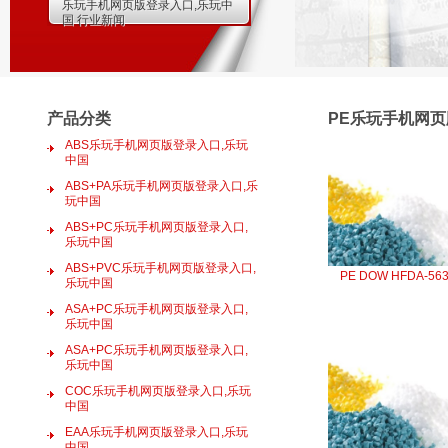
乐玩手机网页版登录入口,乐玩中
国 行业新闻
产品分类
PE乐玩手机网页
ABS乐玩手机网页版登录入口,乐玩
中国
ABS+PA乐玩手机网页版登录入口,乐
玩中国
ABS+PC乐玩手机网页版登录入口,
乐玩中国
ABS+PVC乐玩手机网页版登录入口,
PE DOW HFDA-56
乐玩中国
ASA+PC乐玩手机网页版登录入口,
乐玩中国
ASA+PC乐玩手机网页版登录入口,
乐玩中国
COC乐玩手机网页版登录入口,乐玩
中国
EAA乐玩手机网页版登录入口,乐玩
中国