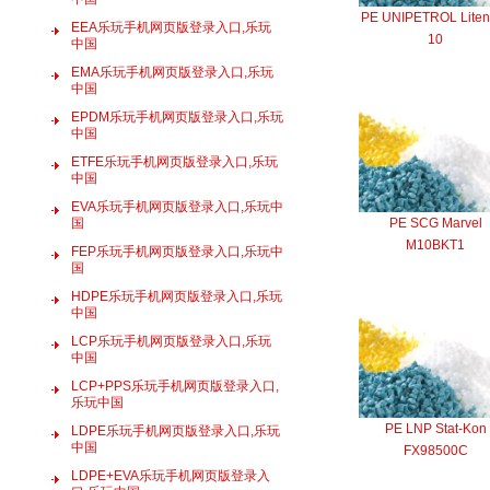
PE UNIPETROL Liten
EEA乐玩手机网页版登录入口,乐玩
10
中国
EMA乐玩手机网页版登录入口,乐玩
中国
EPDM乐玩手机网页版登录入口,乐玩
中国
ETFE乐玩手机网页版登录入口,乐玩
中国
EVA乐玩手机网页版登录入口,乐玩中
国
PE SCG Marvel
M10BKT1
FEP乐玩手机网页版登录入口,乐玩中
国
HDPE乐玩手机网页版登录入口,乐玩
中国
LCP乐玩手机网页版登录入口,乐玩
中国
LCP+PPS乐玩手机网页版登录入口,
乐玩中国
PE LNP Stat-Kon
LDPE乐玩手机网页版登录入口,乐玩
中国
FX98500C
LDPE+EVA乐玩手机网页版登录入