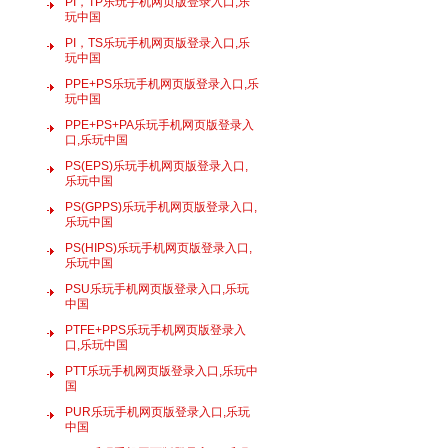
PI，TP乐玩手机网页版登录入口,乐
玩中国
PI，TS乐玩手机网页版登录入口,乐
玩中国
PPE+PS乐玩手机网页版登录入口,乐
玩中国
PPE+PS+PA乐玩手机网页版登录入
口,乐玩中国
PS(EPS)乐玩手机网页版登录入口,
乐玩中国
PS(GPPS)乐玩手机网页版登录入口,
乐玩中国
PS(HIPS)乐玩手机网页版登录入口,
乐玩中国
PSU乐玩手机网页版登录入口,乐玩
中国
PTFE+PPS乐玩手机网页版登录入
口,乐玩中国
PTT乐玩手机网页版登录入口,乐玩中
国
PUR乐玩手机网页版登录入口,乐玩
中国